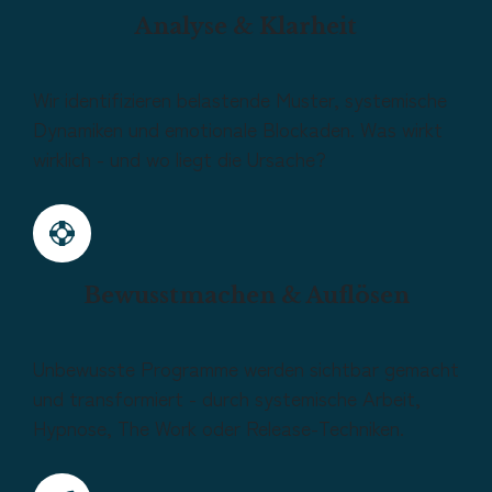
Analyse & Klarheit
Wir identifizieren belastende Muster, systemische
Dynamiken und emotionale Blockaden. Was wirkt
wirklich - und wo liegt die Ursache?
Bewusstmachen & Auflösen
Unbewusste Programme werden sichtbar gemacht
und transformiert - durch systemische Arbeit,
Hypnose, The Work oder Release-Techniken.