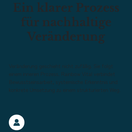
Ein klarer Prozess
für nachhaltige
Veränderung
Veränderung geschieht nicht zufällig. Sie folgt
einem inneren Prozess. Rainbow Vital verbindet
Bewusstseinsarbeit, systemische Erkenntnis und
konkrete Umsetzung zu einem strukturierten Weg.